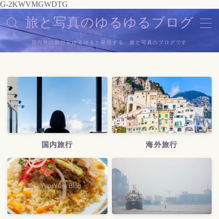
G-2KWVMGWDTG
旅と写真のゆるゆるブログ
MENU
国内外の旅行をゆるゆると発信する、旅と写真のブログです
ホーム
プロフィール
ギャラリー
国内旅行
海外旅行
お問い合わせ
サイトマップ