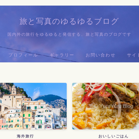
旅と写真のゆるゆるブログ
国内外の旅行をゆるゆると発信する、旅と写真のブログです
プロフィール
ギャラリー
お問い合わせ
サイ
ホーム
プロフィール
ギャラリー
お問い合わせ
サイトマップ
海外旅行
おいしいごはん