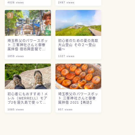
4028
views
2487
views
埼玉秩父のパワースポッ
初心者のための夏の鳥取
ト 三峯神社さんと御眷
大山登山 その２～登山
属拝借 宿坊興雲閣で過
編～
ごした参拝記録
1859
views
1327
views
初心者にもおすすめ！メ
埼玉秩父のパワースポッ
レル（MERRELL）モア
ト 三峯神社さんと御眷
ブ2を屋久島で使ってみ
属拝借 2021【再訪】
た
1085
views
957
views