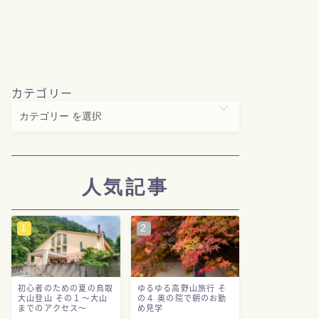
カテゴリー
人気記事
初心者のための夏の鳥取
ゆるゆる高野山旅行 そ
大山登山 その１～大山
の４ 奥の院で朝のお勤
までのアクセス～
め見学