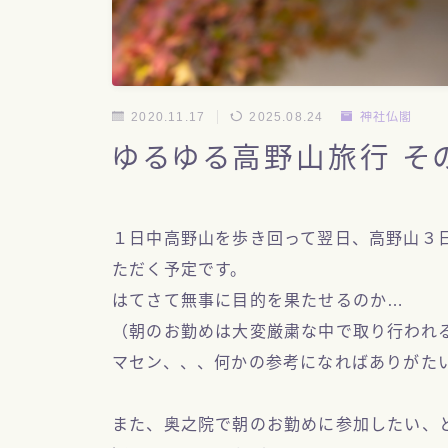
2020.11.17
2025.08.24
神社仏閣
ゆるゆる高野山旅行 そ
１日中高野山を歩き回って翌日、高野山３
ただく予定です。
はてさて無事に目的を果たせるのか…
（朝のお勤めは大変厳粛な中で取り行われ
マセン、、、何かの参考になればありがた
また、奥之院で朝のお勤めに参加したい、